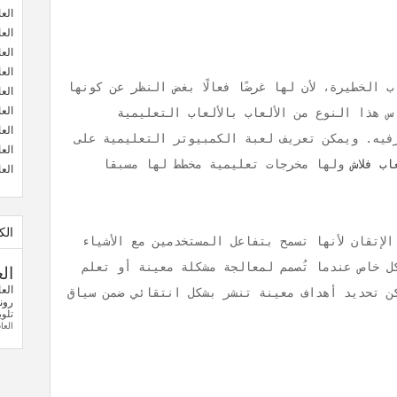
الع
الع
الع
الع
 الخطيرة، لأن لها غرضًا فعالًا بغض النظر عن كونها
الع
الع
س هذا النوع من الألعاب بالألعاب التعليمية
الع
رفيه. ويمكن تعريف لعبة الكمبيوتر التعليمية على
الع
اب فلاش
ولها مخرجات تعليمية مخطط لها مسبقا
الع
الك
لإتقان لأنها تسمح بتفاعل المستخدمين مع الأشياء
ل خاص عندما تُصمم لمعالجة مشكلة معينة أو تعلم
ال
الع
ن تحديد أهداف معينة تنشر بشكل انتقائي ضمن سياق
رو
تلو
الع