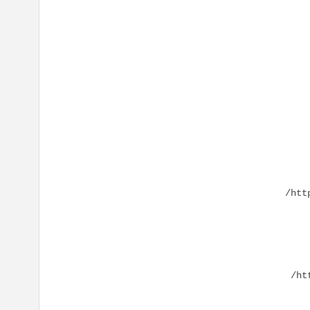
htt
ht