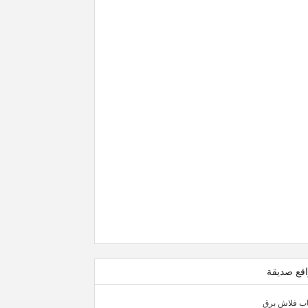
قع صديقة
اب فلاش برق